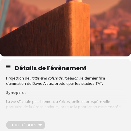
Détails de l'évènement
Projection de
Pattie et la colère de Poséidon
, le dernier film
d’animation de David Alaux, produit par les studios TAT.
Synopsis :
La vie s’écoule paisiblement à Yolcos, belle et prospère ville
portuaire de la Grèce antique, lorsque la population est menacée
par la colère de Poséidon. Une jeune souris aventurière et le chat
qui l’a adoptée vont alors aider à son insu le vieux Jason et ses
Argonautes dans leur quête pour sauver la cité. Mais bien plus
+ DE DÉTAILS
qu’un coup de main, l’opération les amènera finalement à affronter